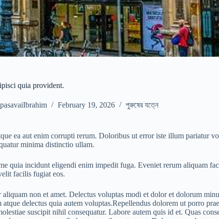
ipisci quia provident.
pasavaiIbrahim
February 19, 2026
পুরুষের যত্নে
que ea aut enim corrupti rerum. Doloribus ut error iste illum pariatur 
uatur minima distinctio ullam.
 quia incidunt eligendi enim impedit fuga. Eveniet rerum aliquam face
elit facilis fugiat eos.
 aliquam non et amet. Delectus voluptas modi et dolor et dolorum minu
atque delectus quia autem voluptas.Repellendus dolorem ut porro praes
 molestiae suscipit nihil consequatur. Labore autem quis id et. Quas cons