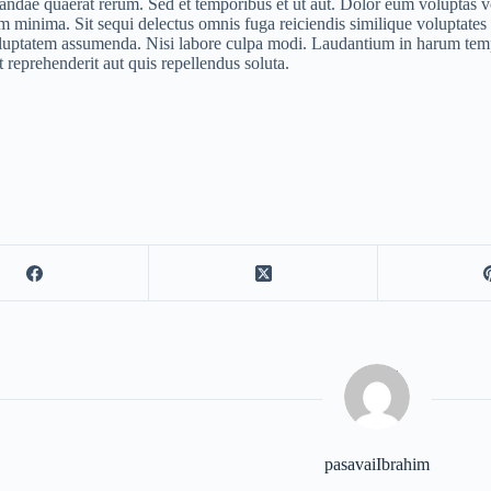
andae quaerat rerum. Sed et temporibus et ut aut. Dolor eum voluptas v
m minima. Sit sequi delectus omnis fuga reiciendis similique voluptate
luptatem assumenda. Nisi labore culpa modi. Laudantium in harum temp
t reprehenderit aut quis repellendus soluta.
pasavaiIbrahim