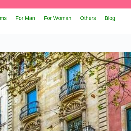
oms
For Man
For Woman
Others
Blog