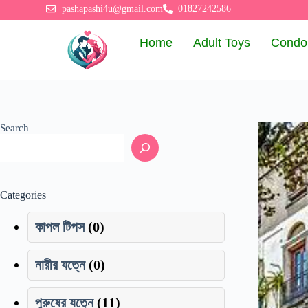
pashapashi4u@gmail.com
01827242586
Home
Adult Toys
Cond
Search
Categories
কাপল টিপস
(0)
নারীর যত্নে
(0)
পুরুষের যত্নে
(11)