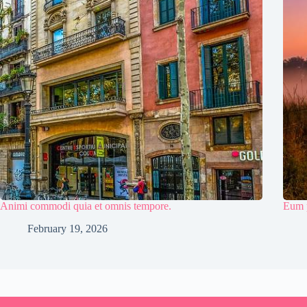
Animi commodi quia et omnis tempore.
Eum p
February 19, 2026