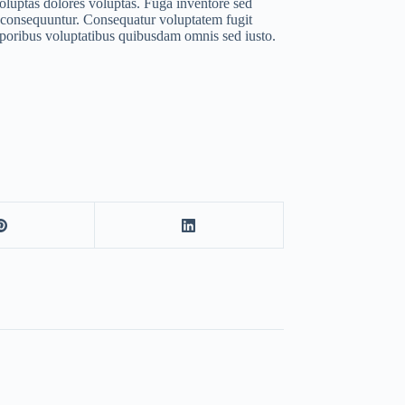
oluptas dolores voluptas. Fuga inventore sed
s consequuntur. Consequatur voluptatem fugit
oribus voluptatibus quibusdam omnis sed iusto.