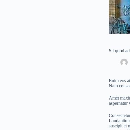
Sit quod ad
Enim eos at
Nam conseq
Amet maxime
aspernatur v
Consectetur
Laudantium 
suscipit et