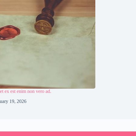
et ex est enim non vero ad.
uary 19, 2026